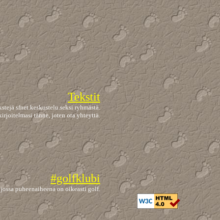
Tekstit
kstejä sfnet.keskustelu.seksi ryhmästä.
irjoitelmasi tänne, joten ota yhteyttä.
#golfklubi
 jossa puheenaiheena on oikeasti golf.