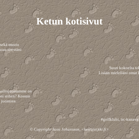
Ketun kotisivut
t sekä muuta
taa itsestäni.
Suuri kokoelta te
Lisään mielelläni omat k
ansallisjuomamme on
osi siihen? Kossun
 juomista.
#golfklubi, irc-kanava
© Copyright Jussi Johansson, <kettu(at)iki.fi>