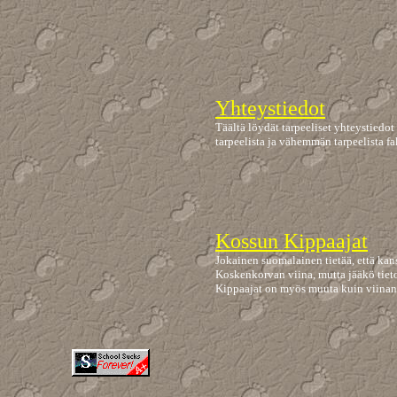
Yhteystiedot
Täältä löydät tarpeeliset yhteystiedo
tarpeelista ja vähemmän tarpeelista fak
Kossun Kippaajat
Jokainen suomalainen tietää, että k
Koskenkorvan viina, mutta jääkö tiet
Kippaajat on myös muuta kuin viinan